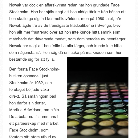
Nowak var dock en affärskvinna redan när hon grundade Face
Stockholm. Hon har själv sagt att hon aldrig tänkte från början att
hon skulle ge sig in i kosmetikavärlden, men på 1980-talet, när
Nowak ägde tre av de trendigaste klädbutikerna i Sverige, blev
hon allt mer frustrerad över att hon inte kunde hitta smink som
matchade det dåvarande modet, som dominerades av neonfärger.
Nowak har sagt att hon ”ville ha alla färger, och kunde inte hitta
dem någonstans”. Hon såg då en lucka på marknaden som hon
bestämde sig för att fylla.
Den första Face Stockholm-
butiken öppnade i just
Stockholm år 1982, och
företaget började växa
direkt. Så småningom bad
hon därför sin dotter,
Martina Arfwidson, om hjälp.
De arbetar nu tillsammans i
ett partnerskap med märket
Face Stockholm, som
förutom sitt stora utbud av