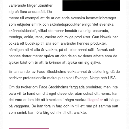
varierande färger utmärker
sig på flera andra sätt. De
menar till exempel att de är det enda svenska kosmetikföretaget
som erbjuder smink och skönhetsprodukter enligt ”det svenska
skönhetsidealet”, vilket de menar innebär naturligt baserade,
trendiga, enkla, rena, vackra och roliga produkter. Gun Nowak har
också ett budskap till alla som använder hennes produkter,
nämligen att vi alla är vackra, på ett eller annat sätt. Nowak och
hennes dotter menar själva att den delen av deras arbete som de
tycker bäst om är att få kvinnor att tycka om sig själva.
En annan del av Face Stockholms verksamhet är utbildning, då de
bedriver professionella makeup-skolor i Sverige, Norge och USA.
Om du tycker om Face Stockholms färgglada produkter, men inte
bara vill ta hand om ditt eget utseende, utan också ditt hems, kan
det vara en bra idé att investera i några vackra
litografier
att hänga
på väggarna. De kan föra in färg och liv till ett rum på samma sätt
som smink kan föra färg och liv till ditt ansikte.