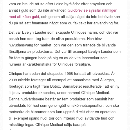
vara en bra idé att se efter i dina byrålådor efter smycken och
annat i guld som du inte använder.
Guldbrev.se sysslar nämligen
med att köpa guld
, och genom att sälja något du inte behövde kan
du på så sätt finansiera något som du faktiskt har användning för.
Det var Evelyn Lauder som skapade Cliniques namn, och det var
också hon som tog fram de olika produkterna. Hon blev
huvudansvarig för märket, och var den som tränade de blivande
försäljarna av produkterna. Det var till exempel Evelyn Lauder som
för första gången hade på sig en av de vita labbrockar som
numera är karakteristiska för Cliniques försäljare.
Clinique har sedan det skapades 1968 fortsatt att utvecklas. År
2008 inledde företaget till exempel ett samarbete med Allergan,
företaget som tagit fram Botox. Samarbetet resulterade i att en ny
linje av produkter skapades, under namnet Clinique Medical.
Denna hudvårdsserie består av fem produkter som särskilt har
utvecklats för hud som genomgått en skönhetsoperation, och ska
motverka de åkommor som kan uppstå direkt efter en operation,
till exempel spänd hud, torr och irriterad hud, svidande hud och
missfärgningar. Clinique Medical säljs bara på