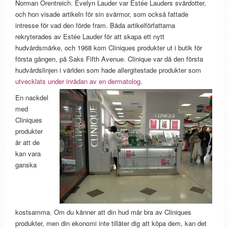
Norman Orentreich. Evelyn Lauder var Estée Lauders svärdotter,
och hon visade artikeln för sin svärmor, som också fattade
intresse för vad den förde fram. Båda artikelförfattarna
rekryterades av Estée Lauder för att skapa ett nytt
hudvårdsmärke, och 1968 kom Cliniques produkter ut i butik för
första gången, på Saks Fifth Avenue. Clinique var då den första
hudvårdslinjen i världen som hade allergitestade produkter som
utvecklats under inrådan av en dermatolog
.
En nackdel
med
Cliniques
produkter
är att de
kan vara
ganska
kostsamma. Om du känner att din hud mår bra av Cliniques
produkter, men din ekonomi inte tillåter dig att köpa dem, kan det